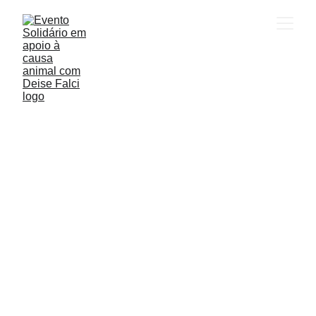
Se inscreva para 
assistir o evento 
ao vivo e receber 
todos os vídeos
Grenal Vakinha: 
errou, doou.